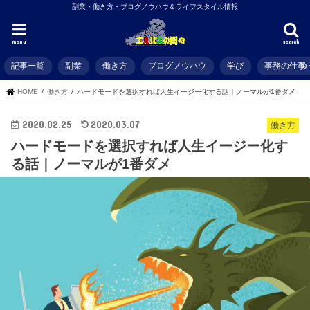
副業・働き方・ブログノウハウ＆ライフスタイル情報
menu
search
記事一覧
副業
働き方
ブログノウハウ
学び
事務の仕事
HOME
働き方
ハードモードを選択すれば人生イージー化する話｜ノーマルが1番ダメ
2020.02.25
2020.03.07
働き方
ハードモードを選択すれば人生イージー化す
る話｜ノーマルが1番ダメ