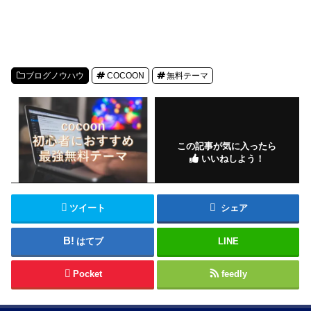
ブログノウハウ
COCOON
無料テーマ
この記事が気に入ったら
いいねしよう！
ツイート
シェア
はてブ
LINE
Pocket
feedly