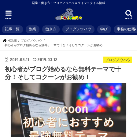
副業・働き方・ブログノウハウ＆ライフスタイル情報
menu
search
記事一覧
副業
働き方
ブログノウハウ
学び
事務の仕事
HOME
ブログノウハウ
初心者がブログ始めるなら無料テーマで十分！そしてコクーンがお勧め！
2019.03.11
2019.03.12
ブログノウハウ
初心者がブログ始めるなら無料テーマで十
分！そしてコクーンがお勧め！