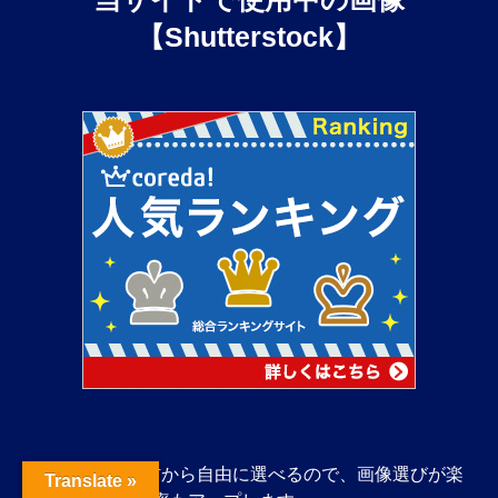
【Shutterstock】
4,000万枚の素材から自由に選べるので、画像選びが楽
Translate »