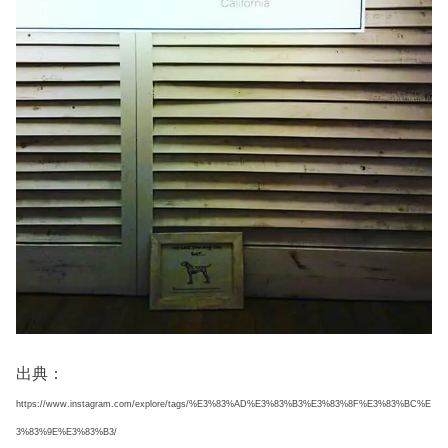
出典：
https://www.instagram.com/explore/tags/%E3%83%AD%E3%83%B3%E3%83%8F%E3%83%BC%E
3%83%9E%E3%83%B3/