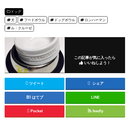
ドッグ
犬
フードボウル
ドッグボウル
ロンハーマン
ル・クルーゼ
この記事が気に入ったら
いいねしよう！
ツイート
シェア
はてブ
LINE
Pocket
feedly