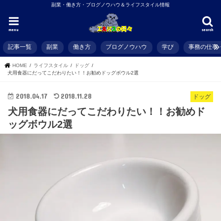
副業・働き方・ブログノウハウ＆ライフスタイル情報
menu
search
記事一覧
副業
働き方
ブログノウハウ
学び
事務の仕事
HOME
ライフスタイル
ドッグ
犬用食器にだってこだわりたい！！お勧めドッグボウル2選
2018.04.17
2018.11.28
ドッグ
犬用食器にだってこだわりたい！！お勧めド
ッグボウル2選