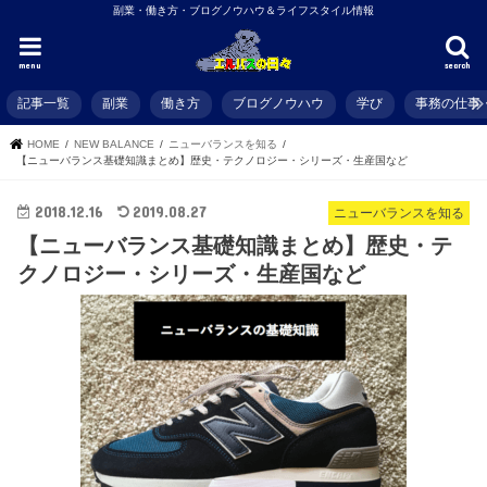
副業・働き方・ブログノウハウ＆ライフスタイル情報
menu
search
記事一覧
副業
働き方
ブログノウハウ
学び
事務の仕事
HOME
NEW BALANCE
ニューバランスを知る
【ニューバランス基礎知識まとめ】歴史・テクノロジー・シリーズ・生産国など
2018.12.16
2019.08.27
ニューバランスを知る
【ニューバランス基礎知識まとめ】歴史・テ
クノロジー・シリーズ・生産国など