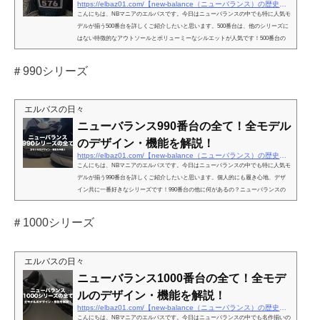
https://elbaz01.com/【new-balance（ニューバランス）の歴史】＃500シリーズ全
こんにちは、NBマニアのエルバスです。今日はニューバランスの中でも特に人気モ
デルが揃う500番台を詳しくご紹介したいと思います。500番台は、他のシリーズに
はない特徴的なアウトソールとボリューミーなシルエットが人気です！500番台の
他に何があるの？ニューバランスのハイエンドシリーズを大きく分けると、500・9
90・1000と分ける事が出来るよ！ニューバランスには数多くのモデルが存在し、一
＃990シリーズ
つ一つのモデルにエピソードがあり、個性があります。それぞれの特徴を知る事
で、“今自分に必要なモデルは何なのか？”が分かり、最高のパ...
エルバスの日々
ニューバランス990番台の全て！全モデル
のデザイン・機能を解説！
https://elbaz01.com/【new-balance（ニューバランス）の歴史】＃990シリーズ全
こんにちは、NBマニアのエルバスです。今日はニューバランスの中でも特に人気モ
デルが揃う990番台を詳しくご紹介したいと思います。個人的にも履き心地、デザ
イン共に一番好きなシリーズです！990番台の他に何があるの？ニューバランスの
ハイエンドシリーズを大きく分けると、500・990・1000と分ける事が出来るよ！ニ
ューバランスには数多くのモデルが存在し、一つ一つのモデルにエピソードがあ
＃1000シリーズ
り、個性があります。それぞれの特徴を知る事で、“今自分に必要なモデルは何なの
か？”が分かり、最高のパフォーマンスを発揮する、“ベストな...
エルバスの日々
ニューバランス1000番台の全て！全モデ
ルのデザイン・機能を解説！
https://elbaz01.com/【new-balance（ニューバランス）の歴史】＃1000̪シリーズ
こんにちは、NBマニアのエルバスです。今日はニューバランスの中でも名作揃いの