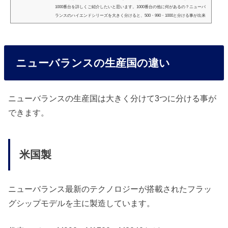
1000番台を詳しくご紹介したいと思います。1000番台の他に何があるの？ニューバ
ランスのハイエンドシリーズを大きく分けると、500・990・1000と分ける事が出来
るよ！ニューバランスには数多くのモデルが存在し、一つ一つのモデルにエピソー
ドがあり、個性があります。それぞれの特徴を知る事で、“今自分に必要なモデルは
何なのか？”が分かり、最高のパフォーマンスを発揮する、“ベストな一足”を選ぶ事
が出来るようになります。それだけ一つ一つのモデルに...
ニューバランスの生産国の違い
ニューバランスの生産国は大きく分けて3つに分ける事が
できます。
米国製
ニューバランス最新のテクノロジーが搭載されたフラッ
グシップモデルを主に製造しています。