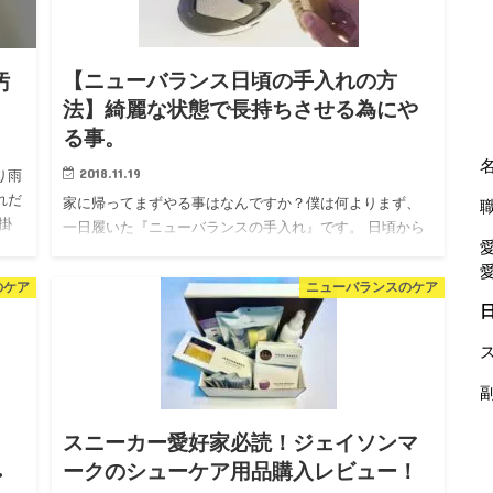
【ニューバランス日頃の手入れの方
汚
法】綺麗な状態で長持ちさせる為にや
る事。
2018.11.19
り雨
れだ
家に帰ってまずやる事はなんですか？僕は何よりまず、
掛
一日履いた『ニューバランスの手入れ』です。 日頃から
出か
手入れを行う事で、お気に入りのニューバランスを汚れ
や型崩れから守り、常に綺麗な状態に保つことが出来ま
のケア
ニューバランスのケア
す。そして何より、…
スニーカー愛好家必読！ジェイソンマ
ークのシューケア用品購入レビュー！
・